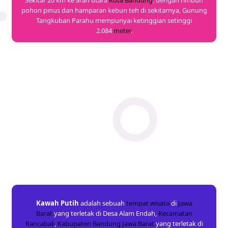
pohon pinus dan hamparan kebun teh di sekitarnya, Gunung
Tangkuban Parahu mempunyai ketinggian setinggi
2.084
meter
.
Kawah Putih
adalah sebuah
tempat wisata
di
Jawa
Barat
yang terletak di Desa Alam Endah,
Kecamatan
Rancabali
,
Kabupaten Bandung
Jawa Barat
yang terletak di