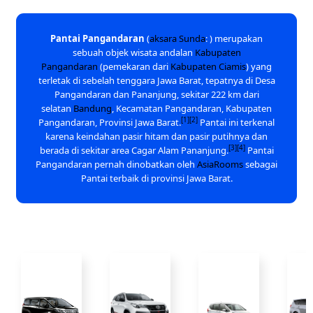
Pantai Pangandaran
(
aksara Sunda
: ) merupakan
sebuah objek wisata andalan
Kabupaten
Pangandaran
(pemekaran dari
Kabupaten Ciamis
) yang
terletak di sebelah tenggara Jawa Barat, tepatnya di Desa
Pangandaran dan Pananjung, sekitar 222 km dari
selatan
Bandung
, Kecamatan Pangandaran, Kabupaten
[1]
[2]
Pangandaran, Provinsi Jawa Barat.
Pantai ini terkenal
karena keindahan pasir hitam dan pasir putihnya dan
[3]
[4]
berada di sekitar area Cagar Alam Pananjung.
Pantai
Pangandaran pernah dinobatkan oleh
AsiaRooms
sebagai
Pantai terbaik di provinsi Jawa Barat.