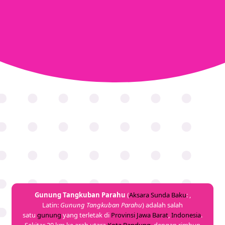
Gunung Tangkuban Parahu
(
Aksara Sunda Baku
: ,
Latin:
Gunung Tangkuban Parahu
) adalah salah
satu
gunung
yang terletak di
Provinsi
Jawa Barat
,
Indonesia
.
Sekitar 20 km ke arah utara
Kota Bandung
, dengan rimbun